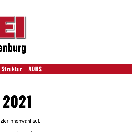
 Struktur
ADHS
 2021
nzler:innenwahl auf.