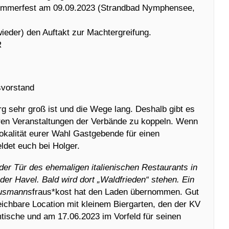
sommerfest am 09.09.2023 (Strandbad Nymphensee,
eder) den Auftakt zur Machtergreifung.
R
svorstand
rg sehr groß ist und die Wege lang. Deshalb gibt es
ren Veranstaltungen der Verbände zu koppeln. Wenn
Lokalität eurer Wahl Gastgebende für einen
ldet euch bei Holger.
der Tür des ehemaligen italienischen Restaurants in
er Havel. Bald wird dort „Waldfrieden“ stehen. Ein
Hausmanns
fraus*kost hat den Laden übernommen. Gut
eichbare Location mit kleinem Biergarten, den der KV
tische und am 17.06.2023 im Vorfeld für seinen