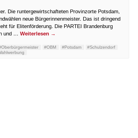
r. Die runtergewirtschafteten Provinzorte Potsdam,
undwählen neue Bürgerinnenmeister. Das ist dringend
teht für Elitenförderung. Die PARTEI Brandenburg
len und …
Weiterlesen
→
#Oberbürgermeister
#OBM
#Potsdam
#Schulzendorf
Wahlwerbung