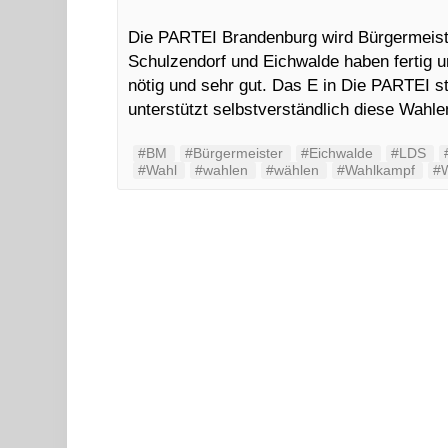
Die PARTEI Brandenburg wird Bürgermeiste
Schulzendorf und Eichwalde haben fertig 
nötig und sehr gut. Das E in Die PARTEI s
unterstützt selbstverständlich diese Wah
#BM
#Bürgermeister
#Eichwalde
#LDS
#Wahl
#wahlen
#wählen
#Wahlkampf
#