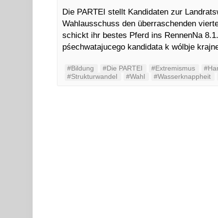
Die PARTEI stellt Kandidaten zur Landrats
Wahlausschuss den überraschenden vierte
schickt ihr bestes Pferd ins RennenNa 8.1
pśechwatajucego kandidata k wólbje kraj
#Bildung
#Die PARTEI
#Extremismus
#Ha
#Strukturwandel
#Wahl
#Wasserknappheit