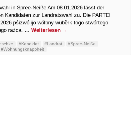
wahl in Spree-Neiße Am 08.01.2026 lässt der
n Kandidaten zur Landratswahl zu. Die PARTEI
.2026 pśizwólijo wólbny wuběrk togo stwórtego
nego raźca. …
Weiterlesen
→
nschke
#Kandidat
#Landrat
#Spree-Neiße
#Wohnungsknappheit