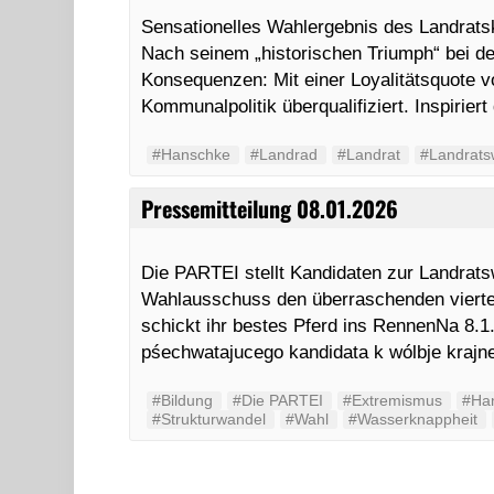
Sensationelles Wahlergebnis des Landrat
Nach seinem „historischen Triumph“ bei d
Konsequenzen: Mit einer Loyalitätsquote vo
Kommunalpolitik überqualifiziert. Inspirier
#Hanschke
#Landrad
#Landrat
#Landrats
Pressemitteilung 08.01.2026
Die PARTEI stellt Kandidaten zur Landrats
Wahlausschuss den überraschenden vierte
schickt ihr bestes Pferd ins RennenNa 8.1
pśechwatajucego kandidata k wólbje kraj
#Bildung
#Die PARTEI
#Extremismus
#Ha
#Strukturwandel
#Wahl
#Wasserknappheit