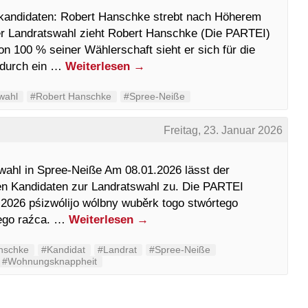
skandidaten: Robert Hanschke strebt nach Höherem
er Landratswahl zieht Robert Hanschke (Die PARTEI)
n 100 % seiner Wählerschaft sieht er sich für die
t durch ein …
Weiterlesen
→
wahl
#Robert Hanschke
#Spree-Neiße
Freitag, 23. Januar 2026
wahl in Spree-Neiße Am 08.01.2026 lässt der
n Kandidaten zur Landratswahl zu. Die PARTEI
.2026 pśizwólijo wólbny wuběrk togo stwórtego
nego raźca. …
Weiterlesen
→
nschke
#Kandidat
#Landrat
#Spree-Neiße
#Wohnungsknappheit