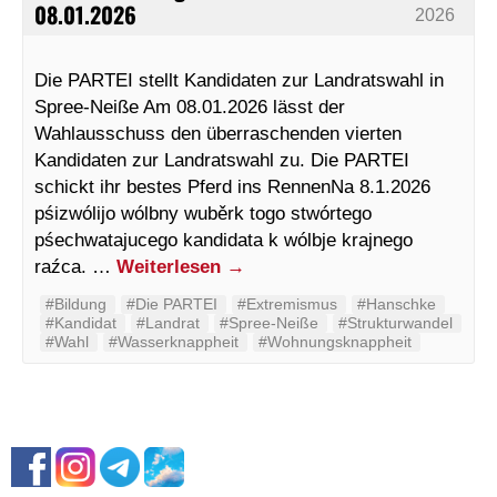
08.01.2026
2026
Die PARTEI stellt Kandidaten zur Landratswahl in
Spree-Neiße Am 08.01.2026 lässt der
Wahlausschuss den überraschenden vierten
Kandidaten zur Landratswahl zu. Die PARTEI
schickt ihr bestes Pferd ins RennenNa 8.1.2026
pśizwólijo wólbny wuběrk togo stwórtego
pśechwatajucego kandidata k wólbje krajnego
raźca. …
Weiterlesen
→
#Bildung
#Die PARTEI
#Extremismus
#Hanschke
#Kandidat
#Landrat
#Spree-Neiße
#Strukturwandel
#Wahl
#Wasserknappheit
#Wohnungsknappheit